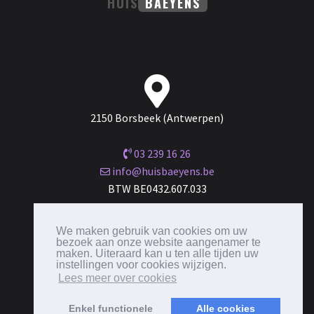
HUIS
BAEYENS
2150 Borsbeek (Antwerpen)
03 239 16 26
info@huisbaeyens.be
BTW BE0432.607.033
Maandag tot zaterdag van 10.00 - 18.00 uur
We maken gebruik van cookies om uw
bezoek aan onze website aangenamer te
maken. Uiteraard kan u ten alle tijden uw
instellingen voor cookies wijzigen.
Lees meer over cookies
Enkel functionele
Alle cookies