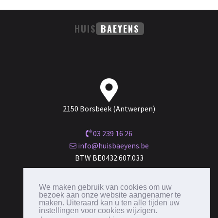
HUIS
BAEYENS
2150 Borsbeek (Antwerpen)
03 239 16 26
info@huisbaeyens.be
BTW BE0432.607.033
Maandag tot zaterdag van 10.00 - 18.00 uur
We maken gebruik van cookies om uw
bezoek aan onze website aangenamer te
maken. Uiteraard kan u ten alle tijden uw
instellingen voor cookies wijzigen.