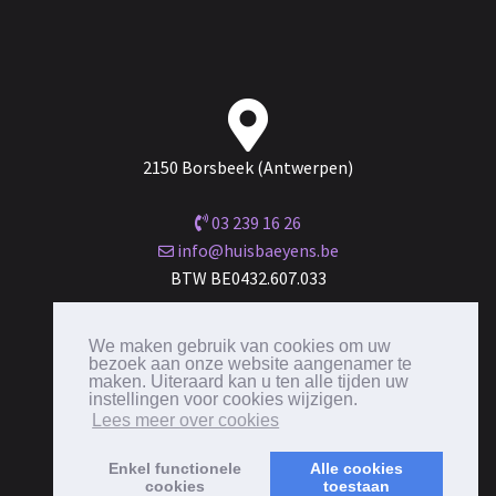
2150 Borsbeek (Antwerpen)
03 239 16 26
info@huisbaeyens.be
BTW BE0432.607.033
Maandag tot zaterdag van 10.00 - 18.00 uur
We maken gebruik van cookies om uw
bezoek aan onze website aangenamer te
maken. Uiteraard kan u ten alle tijden uw
instellingen voor cookies wijzigen.
Lees meer over cookies
Enkel functionele
Alle cookies
cookies
toestaan